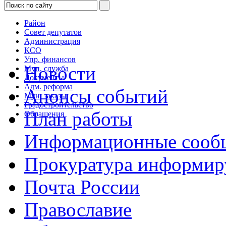
Район
Совет депутатов
Администрация
КСО
Упр. финансов
Новости
Мун. служба
Документы
Адм. реформа
Анонсы событий
Мун. заказы
Градостроительство
План работы
Обращения
Информационные сооб
Прокуратура информир
Почта России
Православие