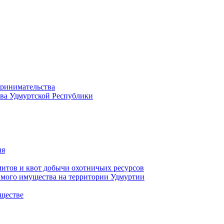
принимательства
тва Удмуртской Республики
ия
тов и квот добычи охотничьих ресурсов
имого имущества на территории Удмуртии
ществе