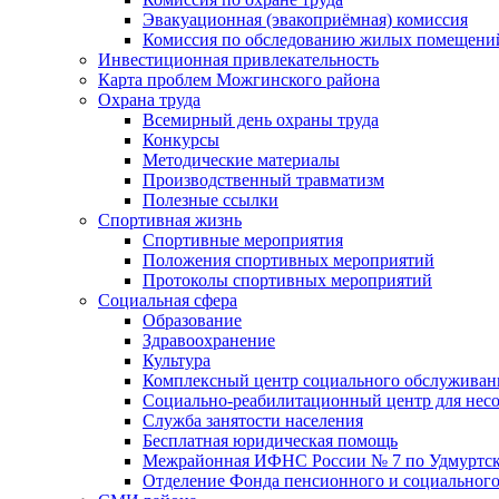
Эвакуационная (эвакоприёмная) комиссия
Комиссия по обследованию жилых помещени
Инвестиционная привлекательность
Карта проблем Можгинского района
Охрана труда
Всемирный день охраны труда
Конкурсы
Методические материалы
Производственный травматизм
Полезные ссылки
Спортивная жизнь
Спортивные мероприятия
Положения спортивных мероприятий
Протоколы спортивных мероприятий
Социальная сфера
Образование
Здравоохранение
Культура
Комплексный центр социального обслуживан
Социально-реабилитационный центр для нес
Служба занятости населения
Бесплатная юридическая помощь
Межрайонная ИФНС России № 7 по Удмуртск
Отделение Фонда пенсионного и социального