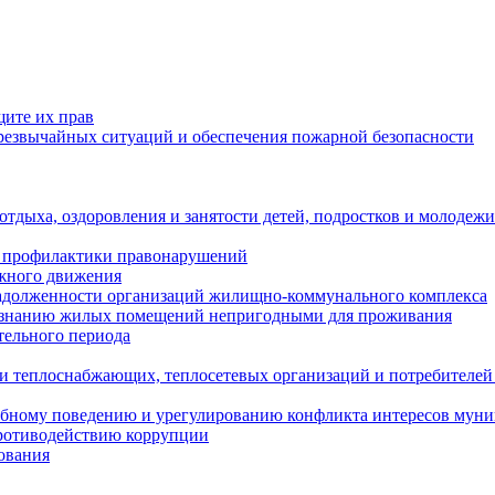
щите их прав
езвычайных ситуаций и обеспечения пожарной безопасности
тдыха, оздоровления и занятости детей, подростков и молодежи
 профилактики правонарушений
ожного движения
задолженности организаций жилищно-коммунального комплекса
ризнанию жилых помещений непригодными для проживания
тельного периода
и теплоснабжающих, теплосетевых организаций и потребителей
ебному поведению и урегулированию конфликта интересов мун
противодействию коррупции
ования