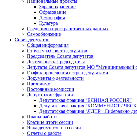
Национальные проекты
Здравоохранение
Образование
Демография
Культура
Сведения о пространственных данных
Самообложение
Совет депутатов
Общая информация
Структура Совета депутатов
Председатель Совета депутатов
Деятельность Председателя
Депутаты Совета депутатов МО "Муниципальный о
График проведения встреч депутатами
Документы о деятельности
Президиум
Постоянные комиссии
Депутатские фракции
Депутатская фракция "ЕДИНАЯ РОССИЯ"
Депутатская фракция "КОММУНИСТИЧЕ
Депутатская фракция "ЛДПР - Либерально-де
Планы работы
Краткие итоги сессии
Явка депутатов на сессии
Отчеты о работе