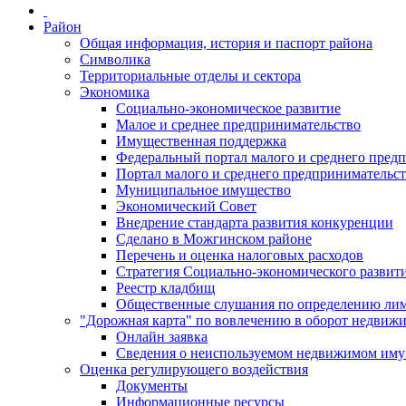
Район
Общая информация, история и паспорт района
Символика
Территориальные отделы и сектора
Экономика
Социально-экономическое развитие
Малое и среднее предпринимательство
Имущественная поддержка
Федеральный портал малого и среднего пред
Портал малого и среднего предпринимательс
Муниципальное имущество
Экономический Совет
Внедрение стандарта развития конкуренции
Сделано в Можгинском районе
Перечень и оценка налоговых расходов
Стратегия Социально-экономического развит
Реестр кладбищ
Общественные слушания по определению лими
"Дорожная карта" по вовлечению в оборот недвиж
Онлайн заявка
Сведения о неиспользуемом недвижимом иму
Оценка регулирующего воздействия
Документы
Информационные ресурсы