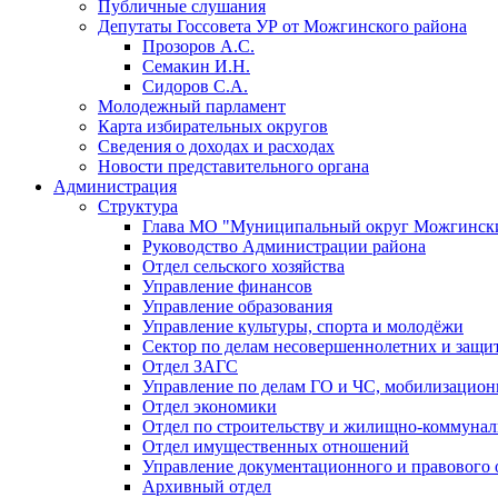
Публичные слушания
Депутаты Госсовета УР от Можгинского района
Прозоров А.С.
Семакин И.Н.
Сидоров С.А.
Молодежный парламент
Карта избирательных округов
Сведения о доходах и расходах
Новости представительного органа
Администрация
Структура
Глава МО "Муниципальный округ Можгински
Руководство Администрации района
Отдел сельского хозяйства
Управление финансов
Управление образования
Управление культуры, спорта и молодёжи
Сектор по делам несовершеннолетних и защит
Отдел ЗАГС
Управление по делам ГО и ЧС, мобилизацион
Отдел экономики
Отдел по строительству и жилищно-коммунал
Отдел имущественных отношений
Управление документационного и правового 
Архивный отдел