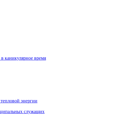
 в каникулярное время
 тепловой энергии
иципальных служащих