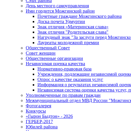
СМИ района
День местного самоуправления
Ими гордится Можгинский район
Почетные граждане Можгинского района
Доска почета Удмуртии
Знак отличия «Материнская слава»
Знак отличия "Родительская слава"
Нагрудный знак "За заслуги перед Можгинск
Лауреаты молодежной премии
Общественный Совет
Совет женщин
Общественные организации
Независимая оценка качества
Нормативно-правовая база
Учреждения, подлежащие независимой оценке
Опрос о качестве оказания услуг
Информация о результатах независимой оценк
Независимая система оценки качества услуг,
Уполномоченные по правам граждан
Межмуниципальный отдел МВД России "Можгинс
Фотогалерея
Конкурсы
«Гырон Быдтон» - 2026
ГЕРБЕР-2017
Юбилей района