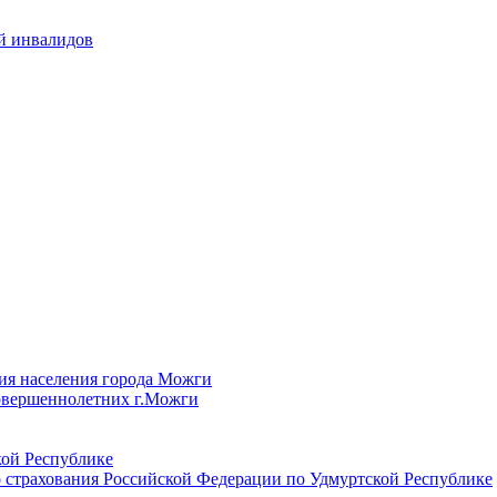
й инвалидов
ия населения города Можги
овершеннолетних г.Можги
ой Республике
 страхования Российской Федерации по Удмуртской Республике