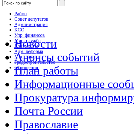
Район
Совет депутатов
Администрация
КСО
Упр. финансов
Новости
Мун. служба
Документы
Адм. реформа
Анонсы событий
Мун. заказы
Градостроительство
План работы
Обращения
Информационные сооб
Прокуратура информир
Почта России
Православие