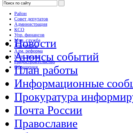
Район
Совет депутатов
Администрация
КСО
Упр. финансов
Новости
Мун. служба
Документы
Адм. реформа
Анонсы событий
Мун. заказы
Градостроительство
План работы
Обращения
Информационные сооб
Прокуратура информир
Почта России
Православие