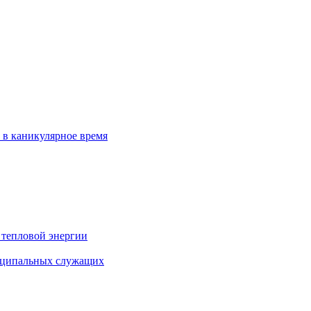
 в каникулярное время
 тепловой энергии
иципальных служащих