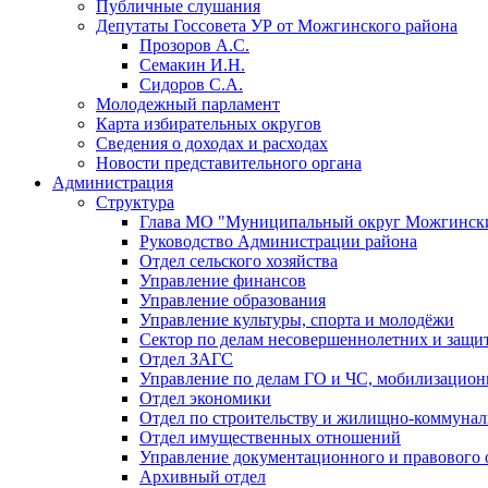
Публичные слушания
Депутаты Госсовета УР от Можгинского района
Прозоров А.С.
Семакин И.Н.
Сидоров С.А.
Молодежный парламент
Карта избирательных округов
Сведения о доходах и расходах
Новости представительного органа
Администрация
Структура
Глава МО "Муниципальный округ Можгински
Руководство Администрации района
Отдел сельского хозяйства
Управление финансов
Управление образования
Управление культуры, спорта и молодёжи
Сектор по делам несовершеннолетних и защит
Отдел ЗАГС
Управление по делам ГО и ЧС, мобилизацион
Отдел экономики
Отдел по строительству и жилищно-коммунал
Отдел имущественных отношений
Управление документационного и правового 
Архивный отдел