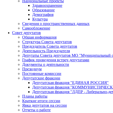
Национальные проекты
Здравоохранение
Образование
Демография
Культура
Сведения о пространственных данных
Самообложение
Совет депутатов
Общая информация
Структура Совета депутатов
Председатель Совета депутатов
Деятельность Председателя
Депутаты Совета депутатов МО "Муниципальный о
График проведения встреч депутатами
Документы о деятельности
Президиум
Постоянные комиссии
Депутатские фракции
Депутатская фракция "ЕДИНАЯ РОССИЯ"
Депутатская фракция "КОММУНИСТИЧЕ
Депутатская фракция "ЛДПР - Либерально-де
Планы работы
Краткие итоги сессии
Явка депутатов на сессии
Отчеты о работе