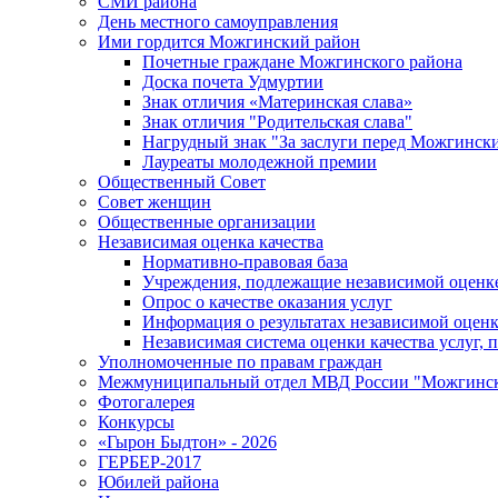
СМИ района
День местного самоуправления
Ими гордится Можгинский район
Почетные граждане Можгинского района
Доска почета Удмуртии
Знак отличия «Материнская слава»
Знак отличия "Родительская слава"
Нагрудный знак "За заслуги перед Можгинск
Лауреаты молодежной премии
Общественный Совет
Совет женщин
Общественные организации
Независимая оценка качества
Нормативно-правовая база
Учреждения, подлежащие независимой оценке
Опрос о качестве оказания услуг
Информация о результатах независимой оценк
Независимая система оценки качества услуг,
Уполномоченные по правам граждан
Межмуниципальный отдел МВД России "Можгинс
Фотогалерея
Конкурсы
«Гырон Быдтон» - 2026
ГЕРБЕР-2017
Юбилей района