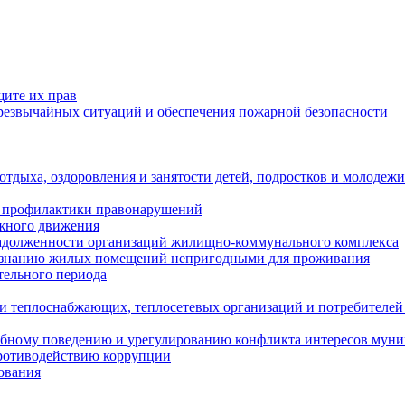
щите их прав
езвычайных ситуаций и обеспечения пожарной безопасности
тдыха, оздоровления и занятости детей, подростков и молодежи
 профилактики правонарушений
ожного движения
задолженности организаций жилищно-коммунального комплекса
ризнанию жилых помещений непригодными для проживания
тельного периода
и теплоснабжающих, теплосетевых организаций и потребителей
ебному поведению и урегулированию конфликта интересов мун
противодействию коррупции
ования