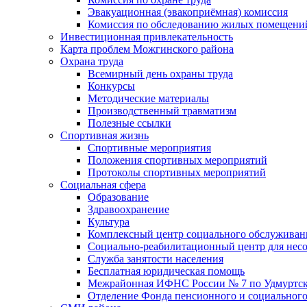
Эвакуационная (эвакоприёмная) комиссия
Комиссия по обследованию жилых помещени
Инвестиционная привлекательность
Карта проблем Можгинского района
Охрана труда
Всемирный день охраны труда
Конкурсы
Методические материалы
Производственный травматизм
Полезные ссылки
Спортивная жизнь
Спортивные мероприятия
Положения спортивных мероприятий
Протоколы спортивных мероприятий
Социальная сфера
Образование
Здравоохранение
Культура
Комплексный центр социального обслуживан
Социально-реабилитационный центр для нес
Служба занятости населения
Бесплатная юридическая помощь
Межрайонная ИФНС России № 7 по Удмуртск
Отделение Фонда пенсионного и социального