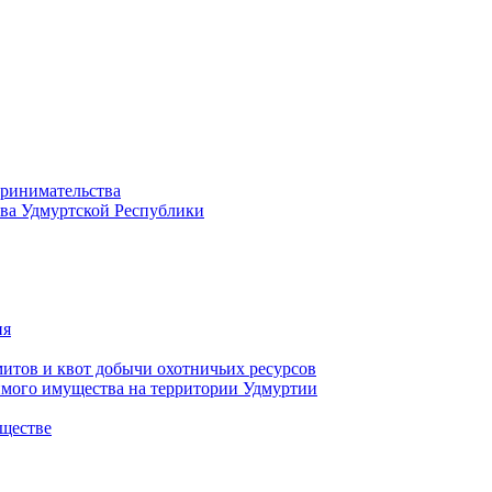
принимательства
тва Удмуртской Республики
ия
тов и квот добычи охотничьих ресурсов
имого имущества на территории Удмуртии
ществе