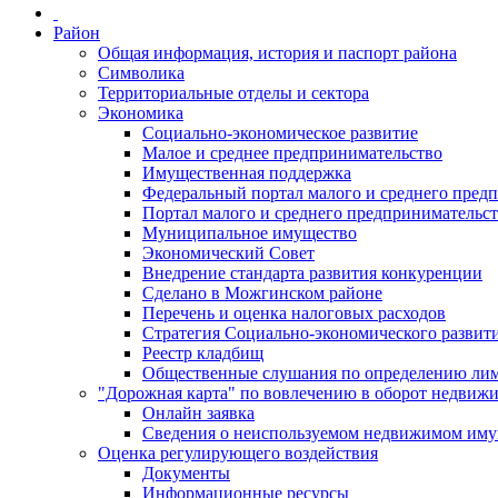
Район
Общая информация, история и паспорт района
Символика
Территориальные отделы и сектора
Экономика
Социально-экономическое развитие
Малое и среднее предпринимательство
Имущественная поддержка
Федеральный портал малого и среднего пред
Портал малого и среднего предпринимательс
Муниципальное имущество
Экономический Совет
Внедрение стандарта развития конкуренции
Сделано в Можгинском районе
Перечень и оценка налоговых расходов
Стратегия Социально-экономического развит
Реестр кладбищ
Общественные слушания по определению лими
"Дорожная карта" по вовлечению в оборот недвиж
Онлайн заявка
Сведения о неиспользуемом недвижимом иму
Оценка регулирующего воздействия
Документы
Информационные ресурсы