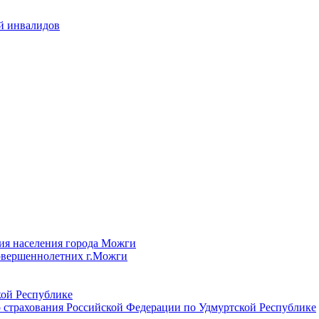
й инвалидов
ия населения города Можги
овершеннолетних г.Можги
ой Республике
 страхования Российской Федерации по Удмуртской Республике