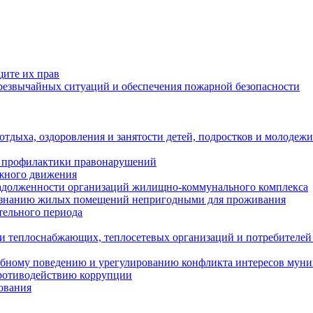
щите их прав
езвычайных ситуаций и обеспечения пожарной безопасности
тдыха, оздоровления и занятости детей, подростков и молодежи
 профилактики правонарушений
ожного движения
задолженности организаций жилищно-коммунального комплекса
ризнанию жилых помещений непригодными для проживания
тельного периода
и теплоснабжающих, теплосетевых организаций и потребителей
ебному поведению и урегулированию конфликта интересов мун
противодействию коррупции
ования