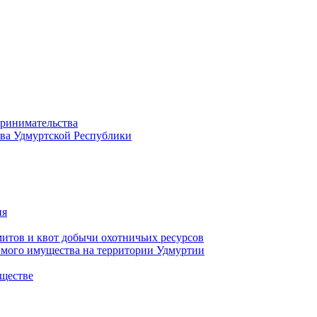
принимательства
тва Удмуртской Республики
ия
тов и квот добычи охотничьих ресурсов
имого имущества на территории Удмуртии
ществе