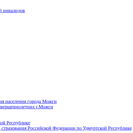
й инвалидов
ия населения города Можги
овершеннолетних г.Можги
ой Республике
 страхования Российской Федерации по Удмуртской Республике