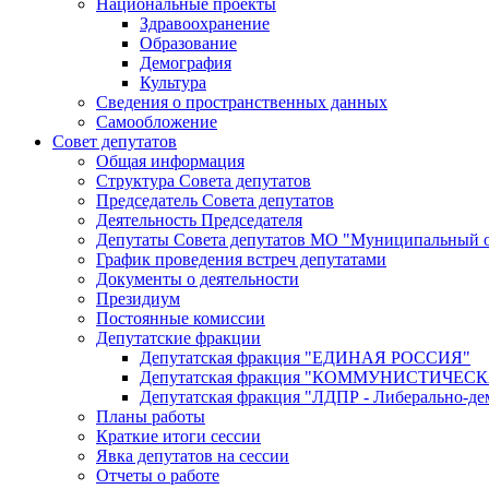
Национальные проекты
Здравоохранение
Образование
Демография
Культура
Сведения о пространственных данных
Самообложение
Совет депутатов
Общая информация
Структура Совета депутатов
Председатель Совета депутатов
Деятельность Председателя
Депутаты Совета депутатов МО "Муниципальный о
График проведения встреч депутатами
Документы о деятельности
Президиум
Постоянные комиссии
Депутатские фракции
Депутатская фракция "ЕДИНАЯ РОССИЯ"
Депутатская фракция "КОММУНИСТИЧЕ
Депутатская фракция "ЛДПР - Либерально-де
Планы работы
Краткие итоги сессии
Явка депутатов на сессии
Отчеты о работе