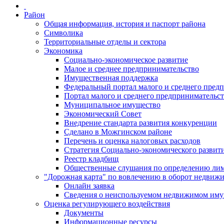
Район
Общая информация, история и паспорт района
Символика
Территориальные отделы и сектора
Экономика
Социально-экономическое развитие
Малое и среднее предпринимательство
Имущественная поддержка
Федеральный портал малого и среднего пред
Портал малого и среднего предпринимательс
Муниципальное имущество
Экономический Совет
Внедрение стандарта развития конкуренции
Сделано в Можгинском районе
Перечень и оценка налоговых расходов
Стратегия Социально-экономического развит
Реестр кладбищ
Общественные слушания по определению лими
"Дорожная карта" по вовлечению в оборот недвиж
Онлайн заявка
Сведения о неиспользуемом недвижимом иму
Оценка регулирующего воздействия
Документы
Информационные ресурсы