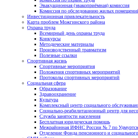
Эвакуационная (эвакоприёмная) комиссия
Комиссия по обследованию жилых помещени
Инвестиционная привлекательность
Карта проблем Можгинского района
Охрана труда
Всемирный день охраны труда
Конкурсы
Методические материалы
Производственный травматизм
Полезные ссылки
Спортивная жизнь
Спортивные мероприятия
Положения спортивных мероприятий
Протоколы спортивных мероприятий
Социальная сфера
Образование
Здравоохранение
Культура
Комплексный центр социального обслуживан
Социально-реабилитационный центр для нес
Служба занятости населения
Бесплатная юридическая помощь
Межрайонная ИФНС России № 7 по Удмуртск
Отделение Фонда пенсионного и социального