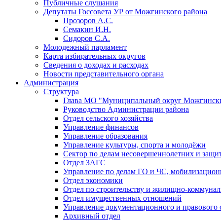
Публичные слушания
Депутаты Госсовета УР от Можгинского района
Прозоров А.С.
Семакин И.Н.
Сидоров С.А.
Молодежный парламент
Карта избирательных округов
Сведения о доходах и расходах
Новости представительного органа
Администрация
Структура
Глава МО "Муниципальный округ Можгински
Руководство Администрации района
Отдел сельского хозяйства
Управление финансов
Управление образования
Управление культуры, спорта и молодёжи
Сектор по делам несовершеннолетних и защит
Отдел ЗАГС
Управление по делам ГО и ЧС, мобилизацион
Отдел экономики
Отдел по строительству и жилищно-коммунал
Отдел имущественных отношений
Управление документационного и правового 
Архивный отдел