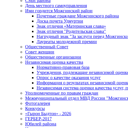
СМИ района
День местного самоуправления
Ими гордится Можгинский район
Почетные граждане Можгинского района
Доска почета Удмуртии
Знак отличия «Материнская слава»
Знак отличия "Родительская слава"
Нагрудный знак "За заслуги перед Можгинск
Лауреаты молодежной премии
Общественный Совет
Совет женщин
Общественные организации
Независимая оценка качества
Нормативно-правовая база
Учреждения, подлежащие независимой оценке
Опрос о качестве оказания услуг
Информация о результатах независимой оценк
Независимая система оценки качества услуг,
Уполномоченные по правам граждан
Межмуниципальный отдел МВД России "Можгинс
Фотогалерея
Конкурсы
«Гырон Быдтон» - 2026
ГЕРБЕР-2017
Юбилей района