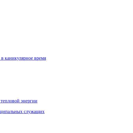
 в каникулярное время
 тепловой энергии
иципальных служащих