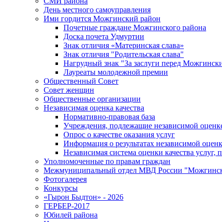
СМИ района
День местного самоуправления
Ими гордится Можгинский район
Почетные граждане Можгинского района
Доска почета Удмуртии
Знак отличия «Материнская слава»
Знак отличия "Родительская слава"
Нагрудный знак "За заслуги перед Можгинск
Лауреаты молодежной премии
Общественный Совет
Совет женщин
Общественные организации
Независимая оценка качества
Нормативно-правовая база
Учреждения, подлежащие независимой оценке
Опрос о качестве оказания услуг
Информация о результатах независимой оценк
Независимая система оценки качества услуг,
Уполномоченные по правам граждан
Межмуниципальный отдел МВД России "Можгинс
Фотогалерея
Конкурсы
«Гырон Быдтон» - 2026
ГЕРБЕР-2017
Юбилей района