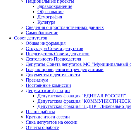
Национальные проекты
Здравоохранение
Образование
Демография
Культура
Сведения о пространственных данных
Самообложение
Совет депутатов
Общая информация
Структура Совета депутатов
Председатель Совета депутатов
Деятельность Председателя
Депутаты Совета депутатов МО "Муниципальный о
График проведения встреч депутатами
Документы о деятельности
Президиум
Постоянные комиссии
Депутатские фракции
Депутатская фракция "ЕДИНАЯ РОССИЯ"
Депутатская фракция "КОММУНИСТИЧЕ
Депутатская фракция "ЛДПР - Либерально-де
Планы работы
Краткие итоги сессии
Явка депутатов на сессии
Отчеты о работе