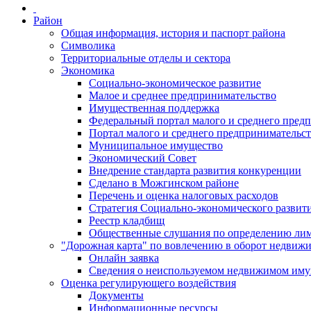
Район
Общая информация, история и паспорт района
Символика
Территориальные отделы и сектора
Экономика
Социально-экономическое развитие
Малое и среднее предпринимательство
Имущественная поддержка
Федеральный портал малого и среднего пред
Портал малого и среднего предпринимательс
Муниципальное имущество
Экономический Совет
Внедрение стандарта развития конкуренции
Сделано в Можгинском районе
Перечень и оценка налоговых расходов
Стратегия Социально-экономического развит
Реестр кладбищ
Общественные слушания по определению лими
"Дорожная карта" по вовлечению в оборот недвиж
Онлайн заявка
Сведения о неиспользуемом недвижимом иму
Оценка регулирующего воздействия
Документы
Информационные ресурсы