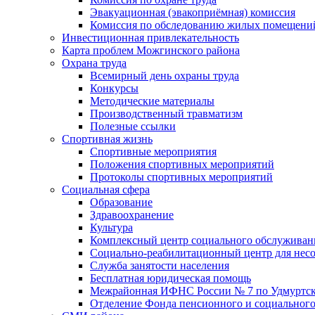
Эвакуационная (эвакоприёмная) комиссия
Комиссия по обследованию жилых помещени
Инвестиционная привлекательность
Карта проблем Можгинского района
Охрана труда
Всемирный день охраны труда
Конкурсы
Методические материалы
Производственный травматизм
Полезные ссылки
Спортивная жизнь
Спортивные мероприятия
Положения спортивных мероприятий
Протоколы спортивных мероприятий
Социальная сфера
Образование
Здравоохранение
Культура
Комплексный центр социального обслуживан
Социально-реабилитационный центр для нес
Служба занятости населения
Бесплатная юридическая помощь
Межрайонная ИФНС России № 7 по Удмуртск
Отделение Фонда пенсионного и социального