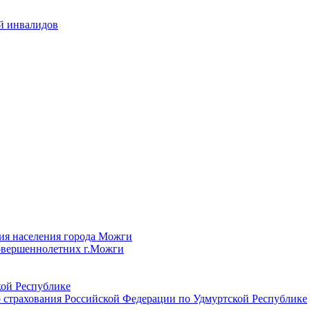
й инвалидов
ия населения города Можги
овершеннолетних г.Можги
ой Республике
 страхования Российской Федерации по Удмуртской Республике