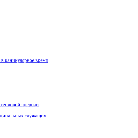
 в каникулярное время
 тепловой энергии
иципальных служащих