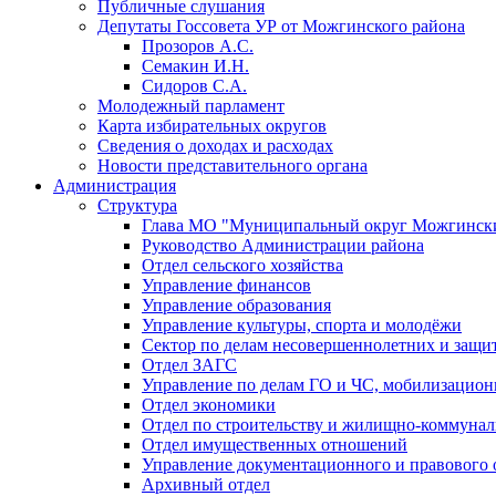
Публичные слушания
Депутаты Госсовета УР от Можгинского района
Прозоров А.С.
Семакин И.Н.
Сидоров С.А.
Молодежный парламент
Карта избирательных округов
Сведения о доходах и расходах
Новости представительного органа
Администрация
Структура
Глава МО "Муниципальный округ Можгински
Руководство Администрации района
Отдел сельского хозяйства
Управление финансов
Управление образования
Управление культуры, спорта и молодёжи
Сектор по делам несовершеннолетних и защит
Отдел ЗАГС
Управление по делам ГО и ЧС, мобилизацион
Отдел экономики
Отдел по строительству и жилищно-коммунал
Отдел имущественных отношений
Управление документационного и правового 
Архивный отдел