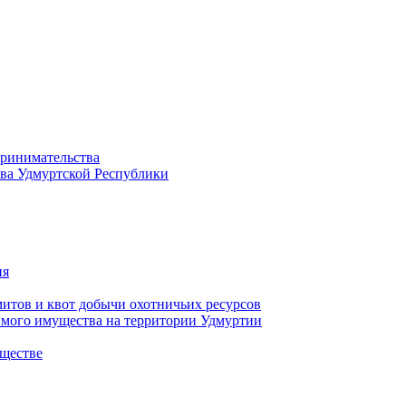
принимательства
тва Удмуртской Республики
ия
тов и квот добычи охотничьих ресурсов
имого имущества на территории Удмуртии
ществе