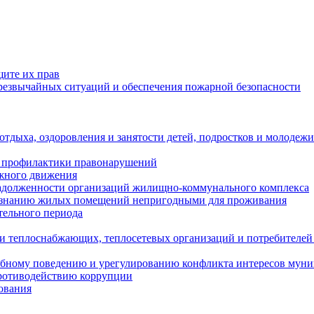
щите их прав
езвычайных ситуаций и обеспечения пожарной безопасности
тдыха, оздоровления и занятости детей, подростков и молодежи
 профилактики правонарушений
ожного движения
задолженности организаций жилищно-коммунального комплекса
ризнанию жилых помещений непригодными для проживания
тельного периода
и теплоснабжающих, теплосетевых организаций и потребителей
ебному поведению и урегулированию конфликта интересов мун
противодействию коррупции
ования