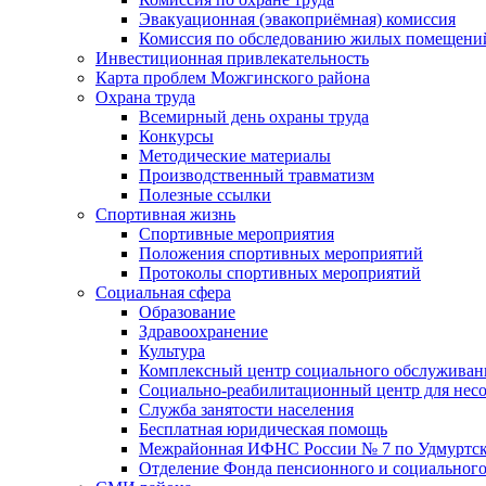
Эвакуационная (эвакоприёмная) комиссия
Комиссия по обследованию жилых помещени
Инвестиционная привлекательность
Карта проблем Можгинского района
Охрана труда
Всемирный день охраны труда
Конкурсы
Методические материалы
Производственный травматизм
Полезные ссылки
Спортивная жизнь
Спортивные мероприятия
Положения спортивных мероприятий
Протоколы спортивных мероприятий
Социальная сфера
Образование
Здравоохранение
Культура
Комплексный центр социального обслуживан
Социально-реабилитационный центр для нес
Служба занятости населения
Бесплатная юридическая помощь
Межрайонная ИФНС России № 7 по Удмуртск
Отделение Фонда пенсионного и социального