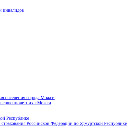
й инвалидов
ия населения города Можги
овершеннолетних г.Можги
ой Республике
 страхования Российской Федерации по Удмуртской Республике