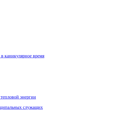
 в каникулярное время
 тепловой энергии
иципальных служащих