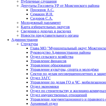
Публичные слушания
Депутаты Госсовета УР от Можгинского района
Прозоров А.С.
Семакин И.Н.
Сидоров С.А.
Молодежный парламент
Карта избирательных округов
Сведения о доходах и расходах
Новости представительного органа
Администрация
Структура
Глава МО "Муниципальный округ Можгински
Руководство Администрации района
Отдел сельского хозяйства
Управление финансов
Управление образования
Управление культуры, спорта и молодёжи
Сектор по делам несовершеннолетних и защит
Отдел ЗАГС
Управление по делам ГО и ЧС, мобилизацион
Отдел экономики
Отдел по строительству и жилищно-коммунал
Отдел имущественных отношений
Управление документационного и правового 
Архивный отдел