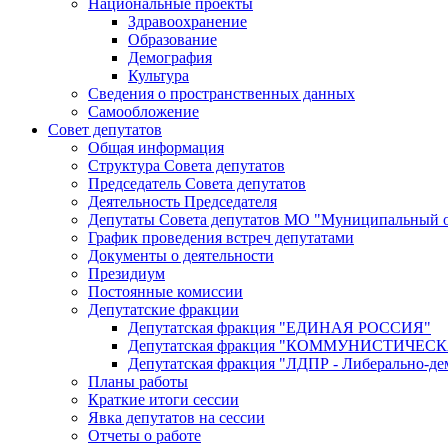
Национальные проекты
Здравоохранение
Образование
Демография
Культура
Сведения о пространственных данных
Самообложение
Совет депутатов
Общая информация
Структура Совета депутатов
Председатель Совета депутатов
Деятельность Председателя
Депутаты Совета депутатов МО "Муниципальный о
График проведения встреч депутатами
Документы о деятельности
Президиум
Постоянные комиссии
Депутатские фракции
Депутатская фракция "ЕДИНАЯ РОССИЯ"
Депутатская фракция "КОММУНИСТИЧЕ
Депутатская фракция "ЛДПР - Либерально-де
Планы работы
Краткие итоги сессии
Явка депутатов на сессии
Отчеты о работе