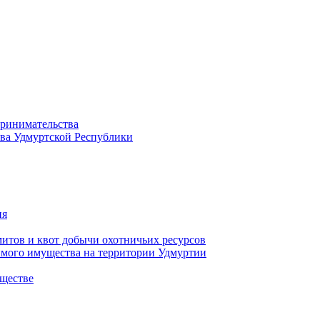
принимательства
тва Удмуртской Республики
ия
тов и квот добычи охотничьих ресурсов
имого имущества на территории Удмуртии
ществе