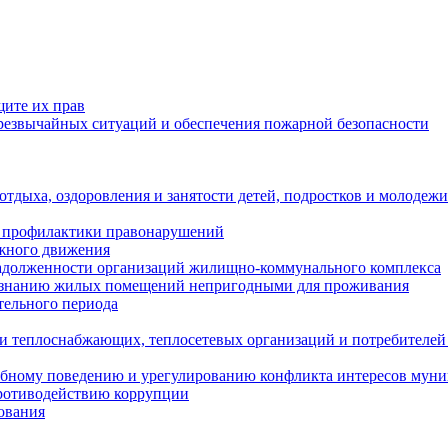
щите их прав
езвычайных ситуаций и обеспечения пожарной безопасности
тдыха, оздоровления и занятости детей, подростков и молодежи
 профилактики правонарушений
ожного движения
задолженности организаций жилищно-коммунального комплекса
ризнанию жилых помещений непригодными для проживания
тельного периода
и теплоснабжающих, теплосетевых организаций и потребителей
ебному поведению и урегулированию конфликта интересов мун
противодействию коррупции
ования