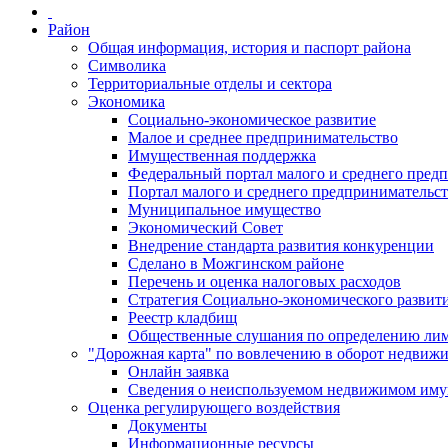
Район
Общая информация, история и паспорт района
Символика
Территориальные отделы и сектора
Экономика
Социально-экономическое развитие
Малое и среднее предпринимательство
Имущественная поддержка
Федеральный портал малого и среднего пред
Портал малого и среднего предпринимательс
Муниципальное имущество
Экономический Совет
Внедрение стандарта развития конкуренции
Сделано в Можгинском районе
Перечень и оценка налоговых расходов
Стратегия Социально-экономического развит
Реестр кладбищ
Общественные слушания по определению лими
"Дорожная карта" по вовлечению в оборот недвиж
Онлайн заявка
Сведения о неиспользуемом недвижимом иму
Оценка регулирующего воздействия
Документы
Информационные ресурсы