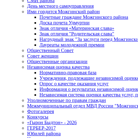
СМИ района
День местного самоуправления
Ими гордится Можгинский район
Почетные граждане Можгинского района
Доска почета Удмуртии
Знак отличия «Материнская слава»
Знак отличия "Родительская слава"
Нагрудный знак "За заслуги перед Можгинск
Лауреаты молодежной премии
Общественный Совет
Совет женщин
Общественные организации
Независимая оценка качества
Нормативно-правовая база
Учреждения, подлежащие независимой оценке
Опрос о качестве оказания услуг
Информация о результатах независимой оценк
Независимая система оценки качества услуг,
Уполномоченные по правам граждан
Межмуниципальный отдел МВД России "Можгинс
Фотогалерея
Конкурсы
«Гырон Быдтон» - 2026
ГЕРБЕР-2017
Юбилей района