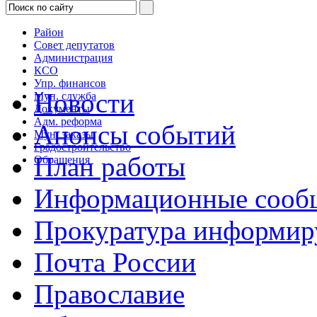
Район
Совет депутатов
Администрация
КСО
Упр. финансов
Новости
Мун. служба
Документы
Адм. реформа
Анонсы событий
Мун. заказы
Градостроительство
План работы
Обращения
Информационные сооб
Прокуратура информир
Почта России
Православие