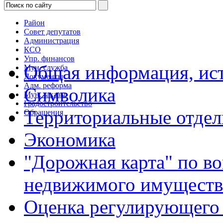
Район
Совет депутатов
Администрация
КСО
Упр. финансов
Общая информация, ист
Мун. служба
Документы
Адм. реформа
Символика
Мун. заказы
Градостроительство
Территориальные отдел
Обращения
Экономика
"Дорожная карта" по в
недвижимого имуществ
Оценка регулирующего 