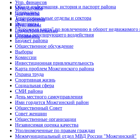
Упр. финансов
Общая информация, история и паспорт района
Мун. служба
Символика
Документы
Территориальные отделы и сектора
Адм. реформа
Экономика
Мун. заказы
"Дорожная карта" по вовлечению в оборот недвижимого
Градостроительство
Оценка регулирующего воздействия
Обращения
Бюджет района
Общественное обсуждение
Выборы
Комиссии
Инвестиционная привлекательность
Карта проблем Можгинского района
Охрана труда
Спортивная жизнь
Социальная сфера
СМИ района
День местного самоуправления
Ими гордится Можгинский район
Общественный Совет
Совет женщин
Общественные организации
Независимая оценка качества
Уполномоченные по правам граждан
Межмуниципальный отдел МВД России "Можгинский"