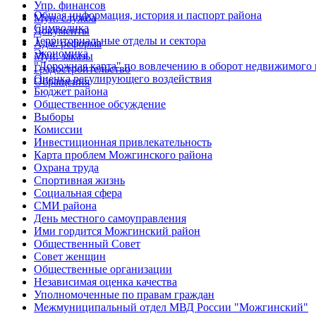
Упр. финансов
Общая информация, история и паспорт района
Мун. служба
Символика
Документы
Территориальные отделы и сектора
Адм. реформа
Экономика
Мун. заказы
"Дорожная карта" по вовлечению в оборот недвижимого
Градостроительство
Оценка регулирующего воздействия
Обращения
Бюджет района
Общественное обсуждение
Выборы
Комиссии
Инвестиционная привлекательность
Карта проблем Можгинского района
Охрана труда
Спортивная жизнь
Социальная сфера
СМИ района
День местного самоуправления
Ими гордится Можгинский район
Общественный Совет
Совет женщин
Общественные организации
Независимая оценка качества
Уполномоченные по правам граждан
Межмуниципальный отдел МВД России "Можгинский"