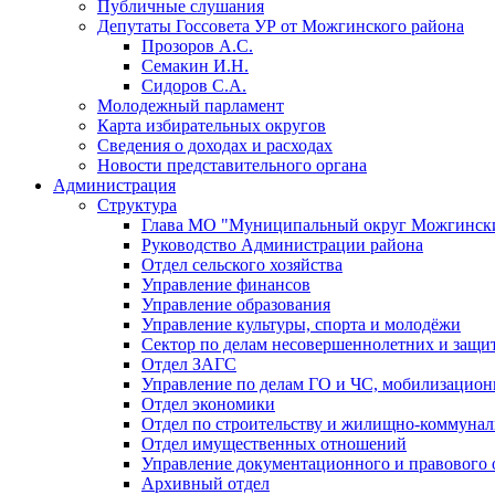
Публичные слушания
Депутаты Госсовета УР от Можгинского района
Прозоров А.С.
Семакин И.Н.
Сидоров С.А.
Молодежный парламент
Карта избирательных округов
Сведения о доходах и расходах
Новости представительного органа
Администрация
Структура
Глава МО "Муниципальный округ Можгински
Руководство Администрации района
Отдел сельского хозяйства
Управление финансов
Управление образования
Управление культуры, спорта и молодёжи
Сектор по делам несовершеннолетних и защит
Отдел ЗАГС
Управление по делам ГО и ЧС, мобилизацион
Отдел экономики
Отдел по строительству и жилищно-коммунал
Отдел имущественных отношений
Управление документационного и правового 
Архивный отдел