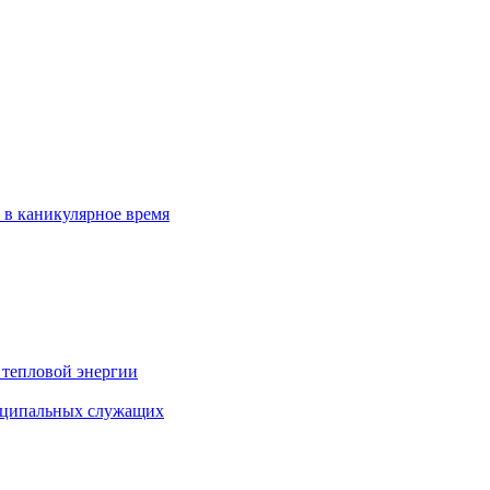
 в каникулярное время
 тепловой энергии
иципальных служащих