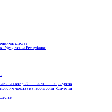
принимательства
тва Удмуртской Республики
ия
тов и квот добычи охотничьих ресурсов
имого имущества на территории Удмуртии
ществе