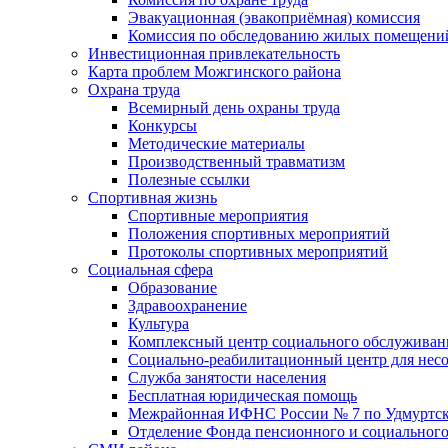
Эвакуационная (эвакоприёмная) комиссия
Комиссия по обследованию жилых помещени
Инвестиционная привлекательность
Карта проблем Можгинского района
Охрана труда
Всемирный день охраны труда
Конкурсы
Методические материалы
Производственный травматизм
Полезные ссылки
Спортивная жизнь
Спортивные мероприятия
Положения спортивных мероприятий
Протоколы спортивных мероприятий
Социальная сфера
Образование
Здравоохранение
Культура
Комплексный центр социального обслуживан
Социально-реабилитационный центр для нес
Служба занятости населения
Бесплатная юридическая помощь
Межрайонная ИФНС России № 7 по Удмуртск
Отделение Фонда пенсионного и социального