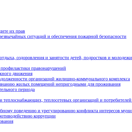
щите их прав
езвычайных ситуаций и обеспечения пожарной безопасности
тдыха, оздоровления и занятости детей, подростков и молодежи
 профилактики правонарушений
ожного движения
задолженности организаций жилищно-коммунального комплекса
ризнанию жилых помещений непригодными для проживания
тельного периода
и теплоснабжающих, теплосетевых организаций и потребителей
ебному поведению и урегулированию конфликта интересов мун
противодействию коррупции
ования