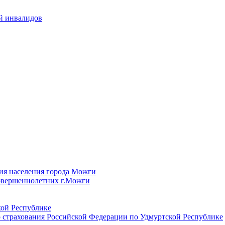
й инвалидов
ия населения города Можги
овершеннолетних г.Можги
ой Республике
 страхования Российской Федерации по Удмуртской Республике