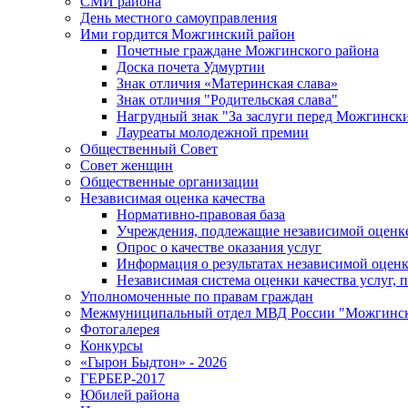
СМИ района
День местного самоуправления
Ими гордится Можгинский район
Почетные граждане Можгинского района
Доска почета Удмуртии
Знак отличия «Материнская слава»
Знак отличия "Родительская слава"
Нагрудный знак "За заслуги перед Можгинск
Лауреаты молодежной премии
Общественный Совет
Совет женщин
Общественные организации
Независимая оценка качества
Нормативно-правовая база
Учреждения, подлежащие независимой оценке
Опрос о качестве оказания услуг
Информация о результатах независимой оценк
Независимая система оценки качества услуг,
Уполномоченные по правам граждан
Межмуниципальный отдел МВД России "Можгинс
Фотогалерея
Конкурсы
«Гырон Быдтон» - 2026
ГЕРБЕР-2017
Юбилей района