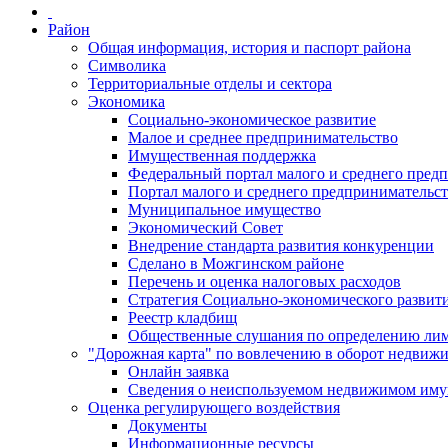
Район
Общая информация, история и паспорт района
Символика
Территориальные отделы и сектора
Экономика
Социально-экономическое развитие
Малое и среднее предпринимательство
Имущественная поддержка
Федеральный портал малого и среднего пред
Портал малого и среднего предпринимательс
Муниципальное имущество
Экономический Совет
Внедрение стандарта развития конкуренции
Сделано в Можгинском районе
Перечень и оценка налоговых расходов
Стратегия Социально-экономического развит
Реестр кладбищ
Общественные слушания по определению лими
"Дорожная карта" по вовлечению в оборот недвиж
Онлайн заявка
Сведения о неиспользуемом недвижимом иму
Оценка регулирующего воздействия
Документы
Информационные ресурсы