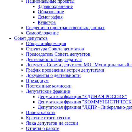
Национальные проекты
Здравоохранение
Образование
Демография
Культура
Сведения о пространственных данных
Самообложение
Совет депутатов
Общая информация
Структура Совета депутатов
Председатель Совета депутатов
Деятельность Председателя
Депутаты Совета депутатов МО "Муниципальный о
График проведения встреч депутатами
Документы о деятельности
Президиум
Постоянные комиссии
Депутатские фракции
Депутатская фракция "ЕДИНАЯ РОССИЯ"
Депутатская фракция "КОММУНИСТИЧЕ
Депутатская фракция "ЛДПР - Либерально-де
Планы работы
Краткие итоги сессии
Явка депутатов на сессии
Отчеты о работе