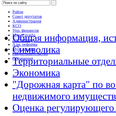
Район
Совет депутатов
Администрация
КСО
Упр. финансов
Общая информация, ист
Мун. служба
Документы
Адм. реформа
Символика
Мун. заказы
Градостроительство
Территориальные отдел
Обращения
Экономика
"Дорожная карта" по в
недвижимого имуществ
Оценка регулирующего 