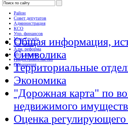
Район
Совет депутатов
Администрация
КСО
Упр. финансов
Общая информация, ист
Мун. служба
Документы
Адм. реформа
Символика
Мун. заказы
Градостроительство
Территориальные отдел
Обращения
Экономика
"Дорожная карта" по в
недвижимого имуществ
Оценка регулирующего 