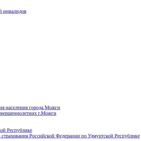
й инвалидов
ия населения города Можги
овершеннолетних г.Можги
ой Республике
 страхования Российской Федерации по Удмуртской Республике