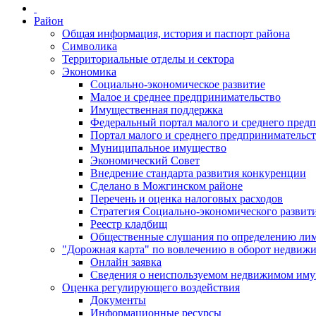
Район
Общая информация, история и паспорт района
Символика
Территориальные отделы и сектора
Экономика
Социально-экономическое развитие
Малое и среднее предпринимательство
Имущественная поддержка
Федеральный портал малого и среднего пред
Портал малого и среднего предпринимательс
Муниципальное имущество
Экономический Совет
Внедрение стандарта развития конкуренции
Сделано в Можгинском районе
Перечень и оценка налоговых расходов
Стратегия Социально-экономического развит
Реестр кладбищ
Общественные слушания по определению лими
"Дорожная карта" по вовлечению в оборот недвиж
Онлайн заявка
Сведения о неиспользуемом недвижимом иму
Оценка регулирующего воздействия
Документы
Информационные ресурсы