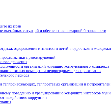
щите их прав
езвычайных ситуаций и обеспечения пожарной безопасности
тдыха, оздоровления и занятости детей, подростков и молодежи
 профилактики правонарушений
ожного движения
задолженности организаций жилищно-коммунального комплекса
ризнанию жилых помещений непригодными для проживания
тельного периода
и теплоснабжающих, теплосетевых организаций и потребителей
ебному поведению и урегулированию конфликта интересов мун
противодействию коррупции
ования