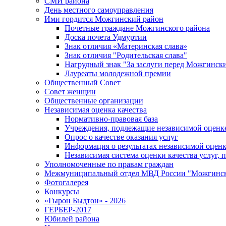
СМИ района
День местного самоуправления
Ими гордится Можгинский район
Почетные граждане Можгинского района
Доска почета Удмуртии
Знак отличия «Материнская слава»
Знак отличия "Родительская слава"
Нагрудный знак "За заслуги перед Можгинск
Лауреаты молодежной премии
Общественный Совет
Совет женщин
Общественные организации
Независимая оценка качества
Нормативно-правовая база
Учреждения, подлежащие независимой оценке
Опрос о качестве оказания услуг
Информация о результатах независимой оценк
Независимая система оценки качества услуг,
Уполномоченные по правам граждан
Межмуниципальный отдел МВД России "Можгинс
Фотогалерея
Конкурсы
«Гырон Быдтон» - 2026
ГЕРБЕР-2017
Юбилей района