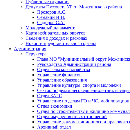
Публичные слушания
Депутаты Госсовета УР от Можгинского района
Прозоров А.С.
Семакин И.Н.
Сидоров С.А.
Молодежный парламент
Карта избирательных округов
Сведения о доходах и расходах
Новости представительного органа
Администрация
Структура
Глава МО "Муниципальный округ Можгински
Руководство Администрации района
Отдел сельского хозяйства
Управление финансов
Управление образования
Управление культуры, спорта и молодёжи
Сектор по делам несовершеннолетних и защит
Отдел ЗАГС
Управление по делам ГО и ЧС, мобилизацион
Отдел экономики
Отдел по строительству и жилищно-коммунал
Отдел имущественных отношений
Управление документационного и правового 
Архивный отдел