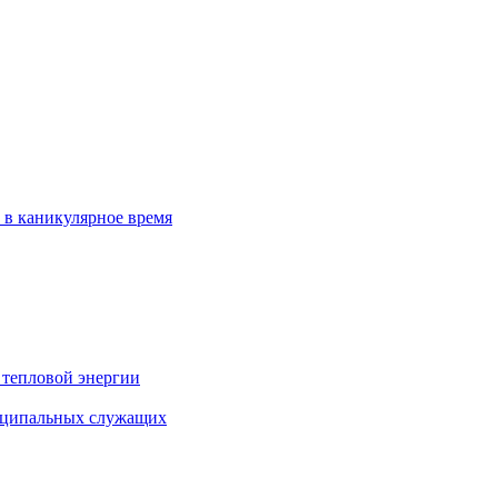
 в каникулярное время
 тепловой энергии
иципальных служащих