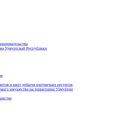
принимательства
тва Удмуртской Республики
ия
тов и квот добычи охотничьих ресурсов
имого имущества на территории Удмуртии
ществе