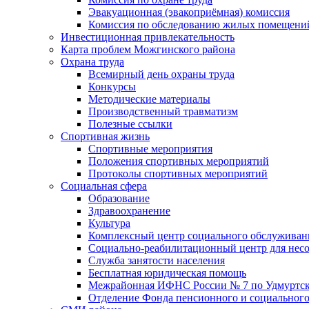
Эвакуационная (эвакоприёмная) комиссия
Комиссия по обследованию жилых помещени
Инвестиционная привлекательность
Карта проблем Можгинского района
Охрана труда
Всемирный день охраны труда
Конкурсы
Методические материалы
Производственный травматизм
Полезные ссылки
Спортивная жизнь
Спортивные мероприятия
Положения спортивных мероприятий
Протоколы спортивных мероприятий
Социальная сфера
Образование
Здравоохранение
Культура
Комплексный центр социального обслуживан
Социально-реабилитационный центр для нес
Служба занятости населения
Бесплатная юридическая помощь
Межрайонная ИФНС России № 7 по Удмуртск
Отделение Фонда пенсионного и социального