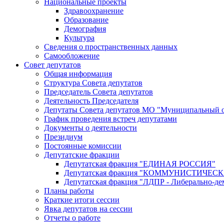
Национальные проекты
Здравоохранение
Образование
Демография
Культура
Сведения о пространственных данных
Самообложение
Совет депутатов
Общая информация
Структура Совета депутатов
Председатель Совета депутатов
Деятельность Председателя
Депутаты Совета депутатов МО "Муниципальный о
График проведения встреч депутатами
Документы о деятельности
Президиум
Постоянные комиссии
Депутатские фракции
Депутатская фракция "ЕДИНАЯ РОССИЯ"
Депутатская фракция "КОММУНИСТИЧЕ
Депутатская фракция "ЛДПР - Либерально-де
Планы работы
Краткие итоги сессии
Явка депутатов на сессии
Отчеты о работе