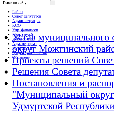
Район
Совет депутатов
Администрация
КСО
Упр. финансов
Устав муниципального
Мун. служба
Документы
Адм. реформа
округ Можгинский рай
Мун. заказы
Градостроительство
Проекты решений Совет
Обращения
Решения Совета депута
Постановления и расп
"Муниципальный округ
Удмуртской Республик