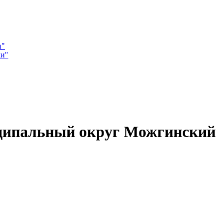
и"
ки"
ципальный округ Можгинский