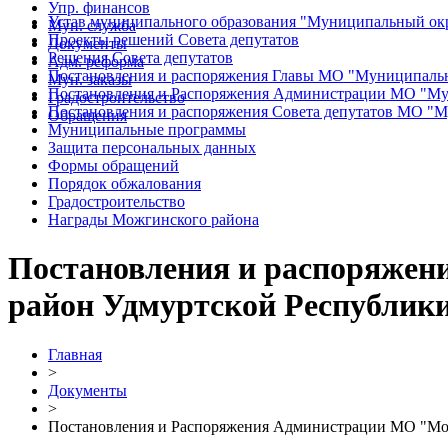
Упр. финансов
Устав муниципального образования "Муниципальный ок
Мун. служба
Проекты решений Совета депутатов
Документы
Решения Совета депутатов
Адм. реформа
Постановления и распоряжения Главы МО "Муниципаль
Мун. заказы
Постановления и Распоряжения Администрации МО "Му
Градостроительство
Постановления и распоряжения Совета депутатов МО "
Обращения
Муниципальные программы
Защита персональных данных
Формы обращений
Порядок обжалования
Градостроительство
Награды Можгинского района
Постановления и распоряже
район Удмуртской Республик
Главная
>
Документы
>
Постановления и Распоряжения Администрации МО "Мо