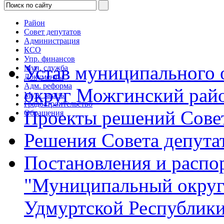
Район
Совет депутатов
Администрация
КСО
Упр. финансов
Устав муниципального
Мун. служба
Документы
Адм. реформа
округ Можгинский рай
Мун. заказы
Градостроительство
Проекты решений Совет
Обращения
Решения Совета депута
Постановления и расп
"Муниципальный округ
Удмуртской Республик