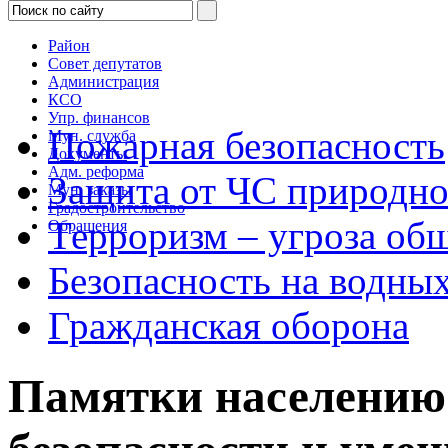
Район
Совет депутатов
Администрация
КСО
Упр. финансов
Пожарная безопасность
Мун. служба
Документы
Адм. реформа
Защита от ЧС природног
Мун. заказы
Градостроительство
Терроризм – угроза об
Обращения
Безопасность на водных
Гражданская оборона
Памятки населению