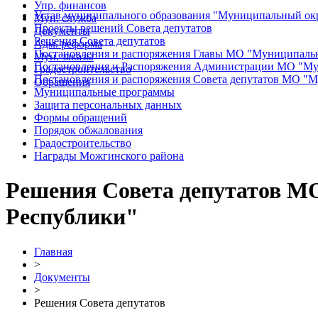
Упр. финансов
Устав муниципального образования "Муниципальный ок
Мун. служба
Проекты решений Совета депутатов
Документы
Решения Совета депутатов
Адм. реформа
Постановления и распоряжения Главы МО "Муниципаль
Мун. заказы
Постановления и Распоряжения Администрации МО "Му
Градостроительство
Постановления и распоряжения Совета депутатов МО "
Обращения
Муниципальные программы
Защита персональных данных
Формы обращений
Порядок обжалования
Градостроительство
Награды Можгинского района
Решения Совета депутатов 
Республики"
Главная
>
Документы
>
Решения Совета депутатов