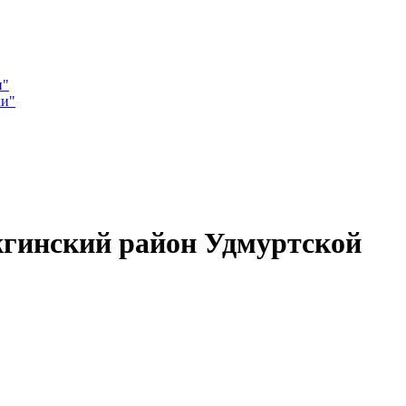
и"
ки"
гинский район Удмуртской