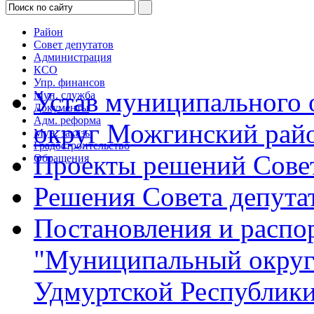
Район
Совет депутатов
Администрация
КСО
Упр. финансов
Устав муниципального
Мун. служба
Документы
Адм. реформа
округ Можгинский рай
Мун. заказы
Градостроительство
Проекты решений Совет
Обращения
Решения Совета депута
Постановления и расп
"Муниципальный округ
Удмуртской Республик