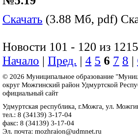
№5.19"
Скачать
(3.88 Мб, pdf) Ска
Новости 101 - 120 из 121
Начало
|
Пред.
|
4
5
6
7
8
|
© 2026 Муниципальное образование "Муни
округ Можгинский район Удмуртской Респу
официальный сайт
Удмуртская республика, г.Можга, ул. Можги
тел.: 8 (34139) 3-17-04
факс: 8 (34139) 3-17-04
Эл. почта: mozhraion@udmnet.ru