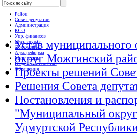
Район
Совет депутатов
Администрация
КСО
Упр. финансов
Устав муниципального
Мун. служба
Документы
Адм. реформа
округ Можгинский рай
Мун. заказы
Градостроительство
Проекты решений Совет
Обращения
Решения Совета депута
Постановления и расп
"Муниципальный округ
Удмуртской Республик