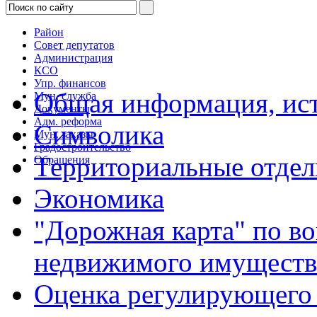
Район
Совет депутатов
Администрация
КСО
Упр. финансов
Общая информация, ист
Мун. служба
Документы
Адм. реформа
Символика
Мун. заказы
Градостроительство
Территориальные отдел
Обращения
Экономика
"Дорожная карта" по в
недвижимого имуществ
Оценка регулирующего 