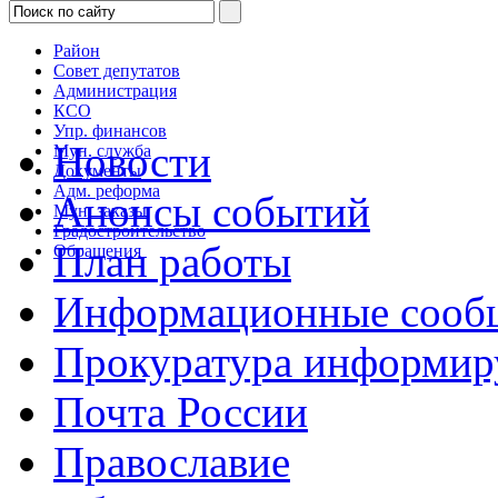
Район
Совет депутатов
Администрация
КСО
Упр. финансов
Новости
Мун. служба
Документы
Адм. реформа
Анонсы событий
Мун. заказы
Градостроительство
План работы
Обращения
Информационные сооб
Прокуратура информир
Почта России
Православие