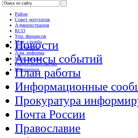
Район
Совет депутатов
Администрация
КСО
Упр. финансов
Новости
Мун. служба
Документы
Адм. реформа
Анонсы событий
Мун. заказы
Градостроительство
План работы
Обращения
Информационные сооб
Прокуратура информир
Почта России
Православие