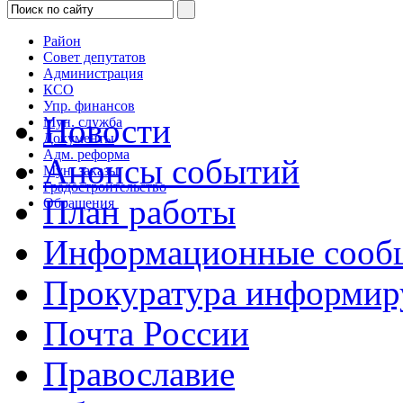
Район
Совет депутатов
Администрация
КСО
Упр. финансов
Новости
Мун. служба
Документы
Адм. реформа
Анонсы событий
Мун. заказы
Градостроительство
План работы
Обращения
Информационные сооб
Прокуратура информир
Почта России
Православие