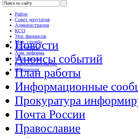
Район
Совет депутатов
Администрация
КСО
Упр. финансов
Новости
Мун. служба
Документы
Адм. реформа
Анонсы событий
Мун. заказы
Градостроительство
План работы
Обращения
Информационные сооб
Прокуратура информир
Почта России
Православие