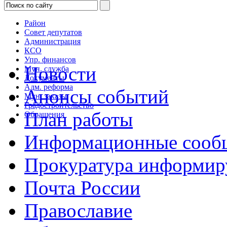
Район
Совет депутатов
Администрация
КСО
Упр. финансов
Новости
Мун. служба
Документы
Адм. реформа
Анонсы событий
Мун. заказы
Градостроительство
План работы
Обращения
Информационные сооб
Прокуратура информир
Почта России
Православие