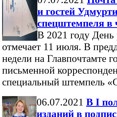
и гостей Удмурт
спецштемпеля в 
В 2021 году День
отмечает 11 июля. В пред
недели на Главпочтамте г
письменной корреспонден
специальный штемпель «С
06.07.2021
В I по
изданий в подпи