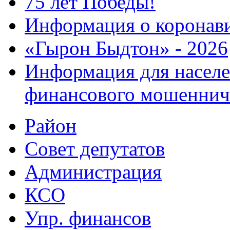
75 лет Победы!
Информация о коронав
«Гырон Быдтон» - 2026
Информация для населе
финансового мошеннич
Район
Совет депутатов
Администрация
КСО
Упр. финансов