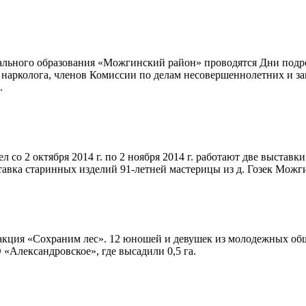
ьного образования «Можгинский район» проводятся Дни подрост
й, нарколога, членов Комиссии по делам несовершеннолетних и
.
со 2 октября 2014 г. по 2 ноября 2014 г. работают две выстав
ыставка старинных изделий 91-летней мастерицы из д. Гозек Мо
акция «Сохраним лес». 12 юношей и девушек из молодежных о
Александровское», где высадили 0,5 га.