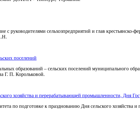
ие с руководителями сельхозпредприятий и глав крестьянско-фе
.Н.
ьских поселений
ипальных образований – сельских поселений муниципального об
 Г. П. Корольковой.
льского хозяйства и перерабатывающей промышленности, Дня Го
омитета по подготовке к празднованию Дня сельского хозяйств