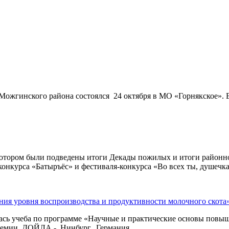
ожгинского района состоялся 24 октября в МО «Горнякское». В
 котором были подведены итоги Декады пожилых и итоги районн
нкурса «Батыръёс» и фестиваля-конкурса «Во всех ты, душечка,
ия уровня воспроизводства и продуктивности молочного скота
лась учеба по программе «Научные и практические основы повы
кадемии ДОЙЛА - Нинбург, Германия.