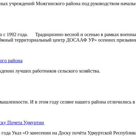
льных учреждений Можгинского района под руководством начальн
но с 1992 года. Традиционно весной и осенью в рамках военн
Южный территориальный центр ДОСААФ УР» осенних призывнико
ого района
ждении лучших работников сельского хозяйства.
ышленности. И в этом году селяне нашего района отличились в р
ску Почета Удмуртии
 года Указ «О занесении на Доску почёта Удмуртской Республик