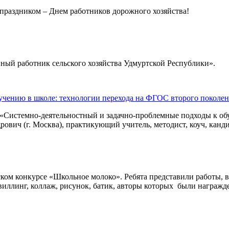
праздником – Днем работников дорожного хозяйства!
ный работник сельского хозяйства Удмуртской Республики».
учению в школе: технологии перехода на ФГОС второго поколе
е «Системно-деятельностный и задачно-проблемные подходы к о
вич (г. Москва), практикующий учитель, методист, коуч, канди
ом конкурсе «Школьное молоко». Ребята представили работы, в
виллинг, коллаж, рисунок, батик, авторы которых были награж