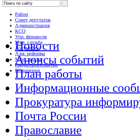
Район
Совет депутатов
Администрация
КСО
Упр. финансов
Новости
Мун. служба
Документы
Адм. реформа
Анонсы событий
Мун. заказы
Градостроительство
План работы
Обращения
Информационные сооб
Прокуратура информир
Почта России
Православие