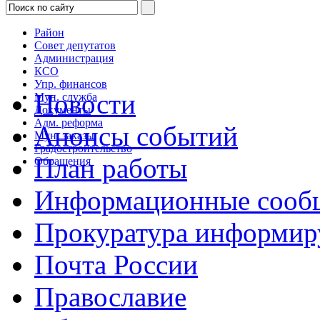
Район
Совет депутатов
Администрация
КСО
Упр. финансов
Новости
Мун. служба
Документы
Адм. реформа
Анонсы событий
Мун. заказы
Градостроительство
План работы
Обращения
Информационные сооб
Прокуратура информир
Почта России
Православие