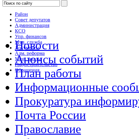
Район
Совет депутатов
Администрация
КСО
Упр. финансов
Новости
Мун. служба
Документы
Адм. реформа
Анонсы событий
Мун. заказы
Градостроительство
План работы
Обращения
Информационные сооб
Прокуратура информир
Почта России
Православие