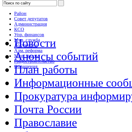
Район
Совет депутатов
Администрация
КСО
Упр. финансов
Новости
Мун. служба
Документы
Адм. реформа
Анонсы событий
Мун. заказы
Градостроительство
План работы
Обращения
Информационные сооб
Прокуратура информир
Почта России
Православие