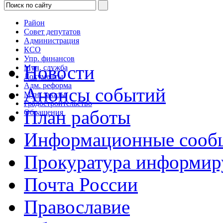
Район
Совет депутатов
Администрация
КСО
Упр. финансов
Новости
Мун. служба
Документы
Адм. реформа
Анонсы событий
Мун. заказы
Градостроительство
План работы
Обращения
Информационные сооб
Прокуратура информир
Почта России
Православие