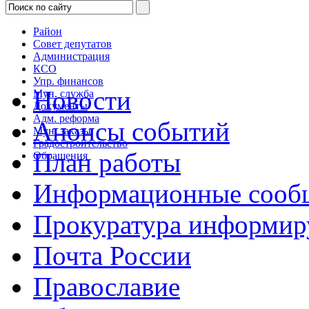
Район
Совет депутатов
Администрация
КСО
Упр. финансов
Новости
Мун. служба
Документы
Адм. реформа
Анонсы событий
Мун. заказы
Градостроительство
План работы
Обращения
Информационные сооб
Прокуратура информир
Почта России
Православие