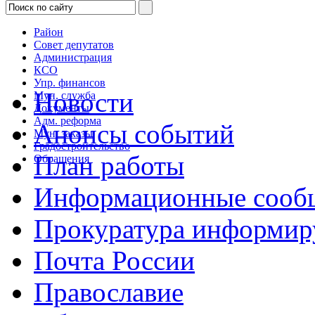
Район
Совет депутатов
Администрация
КСО
Упр. финансов
Новости
Мун. служба
Документы
Адм. реформа
Анонсы событий
Мун. заказы
Градостроительство
План работы
Обращения
Информационные сооб
Прокуратура информир
Почта России
Православие