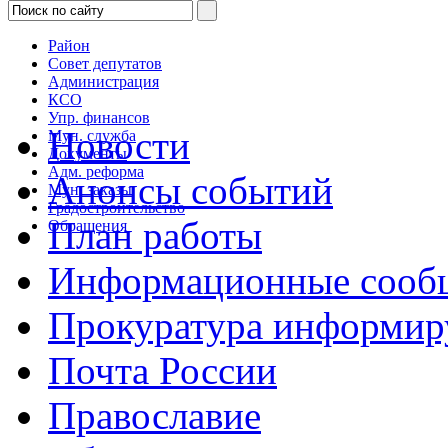
Район
Совет депутатов
Администрация
КСО
Упр. финансов
Новости
Мун. служба
Документы
Адм. реформа
Анонсы событий
Мун. заказы
Градостроительство
План работы
Обращения
Информационные сооб
Прокуратура информир
Почта России
Православие