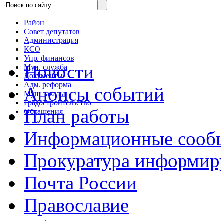
Район
Совет депутатов
Администрация
КСО
Упр. финансов
Новости
Мун. служба
Документы
Адм. реформа
Анонсы событий
Мун. заказы
Градостроительство
План работы
Обращения
Информационные сооб
Прокуратура информир
Почта России
Православие