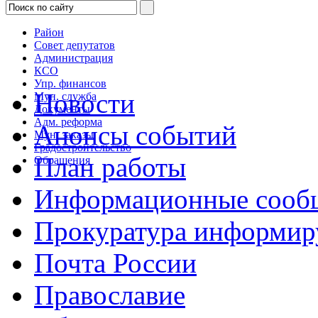
Район
Совет депутатов
Администрация
КСО
Упр. финансов
Новости
Мун. служба
Документы
Адм. реформа
Анонсы событий
Мун. заказы
Градостроительство
План работы
Обращения
Информационные сооб
Прокуратура информир
Почта России
Православие